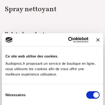
Spray nettoyant
Related products
Ce site web utilise des cookies.
Audiopros.fr proposant un service de boutique en ligne,
nous utilisons les cookies afin de vous offrir une
meilleure expérience utilisateur.
Sélection
Produits de nettoyage
Produits de nettoyage
Nécessaires
du
Capsules déshydratantes x4
Capsule déshydratante
consentement